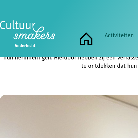
Een v
Activiteiten
Anja, Anniek, Eric, Josephina, Julie, Kristel, Michel
Home
kleur, anderen zien hem gedeeltelijk, vaag, of helem
hun herinneringen. Hierdoor hebben zij een verrasse
te ontdekken dat hun 