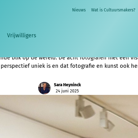
Expo met foto's van blinde fotografen
Nieuws
Wat is Cultuursmakers?
erhaal van mogelijkheden in plaats van beperkingen
Vrijwilligers
ine en Peter legden zichzelf en hun omgeving vast op f
aal niet. Zij kijken niet alleen met hun ogen, maar oo
nde blik op de wereld. De acht fotografen met een vi
perspectief uniek is en dat fotografie en kunst ook 
Sara Heyninck
24 juni 2025