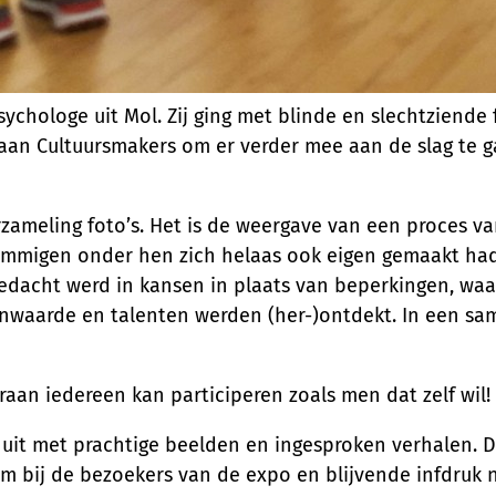
sychologe uit Mol. Zij ging met blinde en slechtziend
oe aan Cultuursmakers om er verder mee aan de slag te
zameling foto’s. Het is de weergave van een proces v
mmigen onder hen zich helaas ook eigen gemaakt hadd
gedacht werd in kansen in plaats van beperkingen, waa
aarde en talenten werden (her-)ontdekt. In een samen
an iedereen kan participeren zoals men dat zelf wil!
it met prachtige beelden en ingesproken verhalen. 
om bij de bezoekers van de expo en blijvende infdruk 