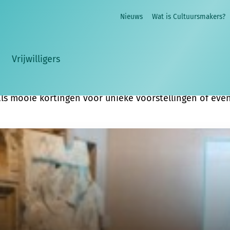
e:
Nieuws
Wat is Cultuursmakers?
uurliefhebbers waarmee je samen van cultuur kunt gen
ers-groepen deelnemen
aan ledenprijs
. Jaarlijks staan
Vrijwilligers
ef, boordevol
culturele inspiratie
uit jouw provincie, in 
a
,
mobiliteit
en
lees&luister.
ls mooie kortingen voor unieke voorstellingen of even