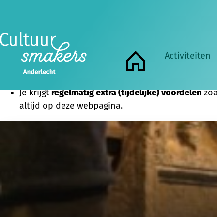
De voordelen van onze Cultuursmakers-pas op een rijtj
Je maakt
deel uit van een groep
enthousiaste cult
Je kan aan
alle activiteiten
van alle Cultuursmak
op de agenda.
Activiteiten
Je krijgt minstens 4 keer per jaar onze nieuwsbri
Home
Je krijgt mooie kortingen bij onze partners
muse
Je krijgt
regelmatig extra (tijdelijke) voordelen
zoa
altijd op deze webpagina.