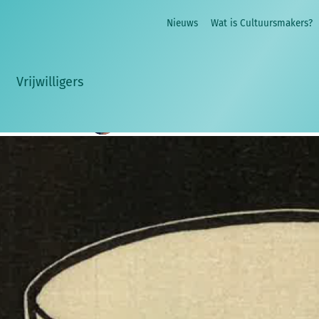
of voor internationale cartoonexpo van Cultuursmakers
Nieuws
Wat is Cultuursmakers?
oonexpo:
"Een expo met dergelijk kwaliteitsgehalte, 
che problematieken hoort onder de aandacht gebracht 
Vrijwilligers
Sara Heyninck
19 mei 2026