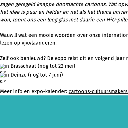
zagen geregeld knappe doordachte cartoons. Wat opval
het idee is puur en helder en net als het thema univer
won, toont ons een leeg glas met daarin een H²O-pilletj
Wauw!!! wat een mooie woorden over onze internationa
lezen op
vjv.vlaanderen
.
Zelf ook benieuwd? De expo reist dit en volgend jaar 
in Brasschaat (nog tot 22 mei)
in Deinze (nog tot 7 juni)
Meer info en expo-kalender:
cartoons-cultuursmakers