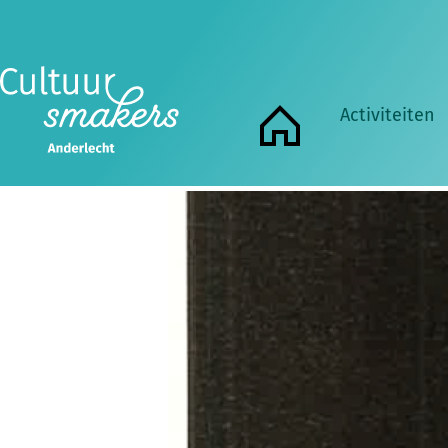
Veel l
Lovende woorden over onze internationale cart
prangende politieke en ecologis
Activiteiten
Home